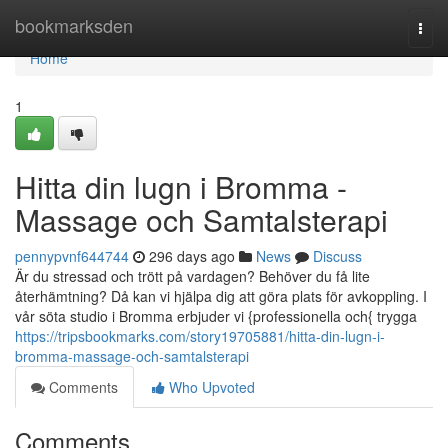
Home
bookmarksden
Togg
navi
Home
1
Hitta din lugn i Bromma -
Massage och Samtalsterapi
pennypvnf644744
296 days ago
News
Discuss
Är du stressad och trött på vardagen? Behöver du få lite
återhämtning? Då kan vi hjälpa dig att göra plats för avkoppling. I
vår söta studio i Bromma erbjuder vi {professionella och{ trygga
https://tripsbookmarks.com/story19705881/hitta-din-lugn-i-
bromma-massage-och-samtalsterapi
Comments
Who Upvoted
Comments