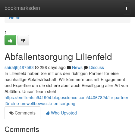
Home
bookmarksden
Togg
navi
Home
1
Abfallentsorgung Lilienfeld
sairafjhj487563
298 days ago
News
Discuss
In Lilienfeld haben Sie mit uns den richtigen Partner für eine
nachhaltige Abfallwirtschaft. Wir kümmern uns mit Engagement
und Expertise um die sichere aber auch Beseitigung aller Art von
Abfällen. Unser Team steht
https://emilientsn941904.blogoscience.com/44067824/ihr-partner-
für-eine-umweltbewusste-entsorgung
Comments
Who Upvoted
Comments