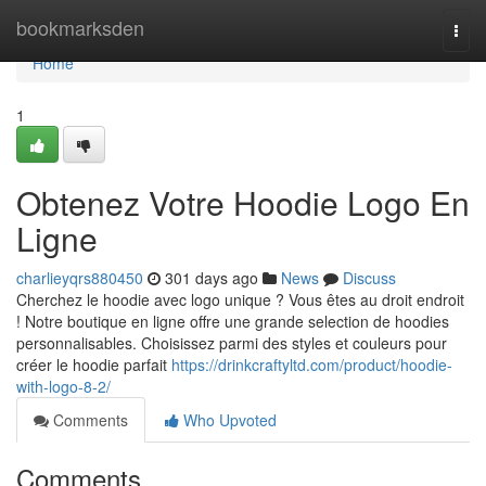
Home
bookmarksden
Togg
navi
Home
1
Obtenez Votre Hoodie Logo En
Ligne
charlieyqrs880450
301 days ago
News
Discuss
Cherchez le hoodie avec logo unique ? Vous êtes au droit endroit
! Notre boutique en ligne offre une grande selection de hoodies
personnalisables. Choisissez parmi des styles et couleurs pour
créer le hoodie parfait
https://drinkcraftyltd.com/product/hoodie-
with-logo-8-2/
Comments
Who Upvoted
Comments