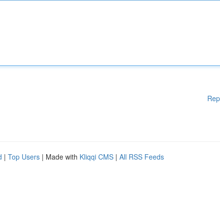
Rep
d
|
Top Users
| Made with
Kliqqi CMS
|
All RSS Feeds