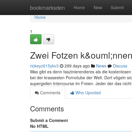
Home
bookmarksden
Home
New
Submit
Home
1
Zwei Fotzen k&ouml;nnen
rickeyz615ykv3
299 days ago
News
Discuss
Was gibt es denn faszinierenderes als die kostenlosen
bei der krassesten Pornotube der Welt. Dort vögeln s
supergeilen Intercourse im Freien. Jeder der das nicht 
Comments
Who Upvoted
Comments
Submit a Comment
No HTML