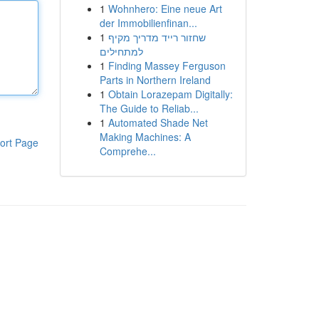
1
Wohnhero: Eine neue Art
der Immobilienfinan...
1
שחזור רייד מדריך מקיף
למתחילים
1
Finding Massey Ferguson
Parts in Northern Ireland
1
Obtain Lorazepam Digitally:
The Guide to Reliab...
1
Automated Shade Net
Making Machines: A
ort Page
Comprehe...