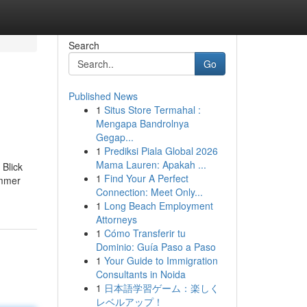
Search
Go
Published News
1
Situs Store Termahal :
Mengapa Bandrolnya
Gegap...
1
Prediksi Piala Global 2026
Mama Lauren: Apakah ...
 Blick
1
Find Your A Perfect
immer
Connection: Meet Only...
1
Long Beach Employment
Attorneys
1
Cómo Transferir tu
Dominio: Guía Paso a Paso
1
Your Guide to Immigration
Consultants in Noida
1
日本語学習ゲーム：楽しく
レベルアップ！