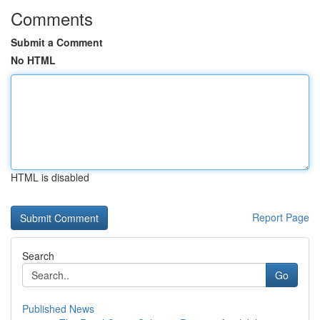
Comments
Submit a Comment
No HTML
HTML is disabled
Report Page
Search
Go
Published News