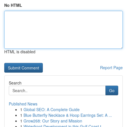
No HTML
HTML is disabled
Report Page
Search
Go
Published News
1
Global SEO: A Complete Guide
1
Blue Butterfly Necklace & Hoop Earrings Set: A ...
1
Grow268: Our Story and Mission
1
Waterfront Development in this Gulf Coast t...