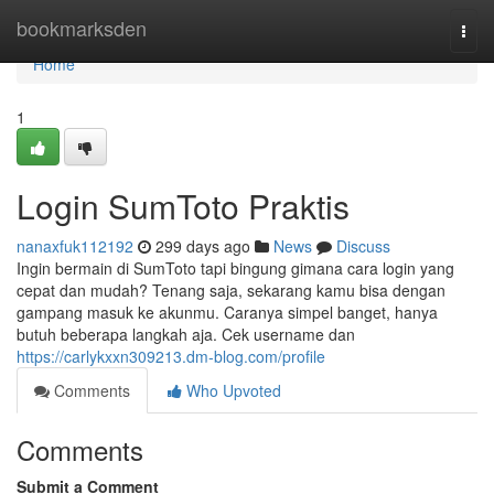
Home
bookmarksden
Togg
navi
Home
1
Login SumToto Praktis
nanaxfuk112192
299 days ago
News
Discuss
Ingin bermain di SumToto tapi bingung gimana cara login yang
cepat dan mudah? Tenang saja, sekarang kamu bisa dengan
gampang masuk ke akunmu. Caranya simpel banget, hanya
butuh beberapa langkah aja. Cek username dan
https://carlykxxn309213.dm-blog.com/profile
Comments
Who Upvoted
Comments
Submit a Comment