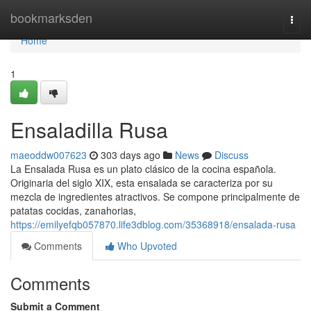
Home
bookmarksden
Togg
navi
Home
1
Ensaladilla Rusa
maeoddw007623
303 days ago
News
Discuss
La Ensalada Rusa es un plato clásico de la cocina española.
Originaria del siglo XIX, esta ensalada se caracteriza por su
mezcla de ingredientes atractivos. Se compone principalmente de
patatas cocidas, zanahorias,
https://emilyefqb057870.life3dblog.com/35368918/ensalada-rusa
Comments
Who Upvoted
Comments
Submit a Comment