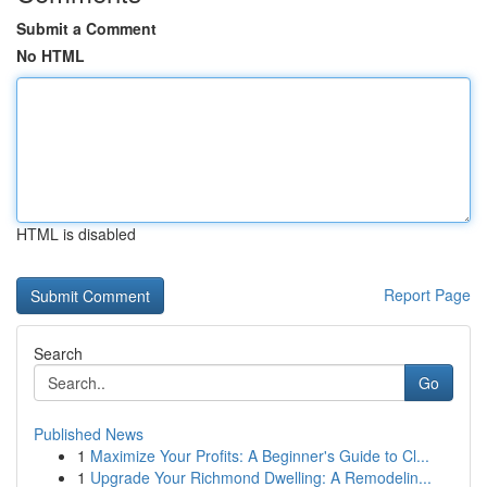
Submit a Comment
No HTML
HTML is disabled
Report Page
Search
Go
Published News
1
Maximize Your Profits: A Beginner's Guide to Cl...
1
Upgrade Your Richmond Dwelling: A Remodelin...