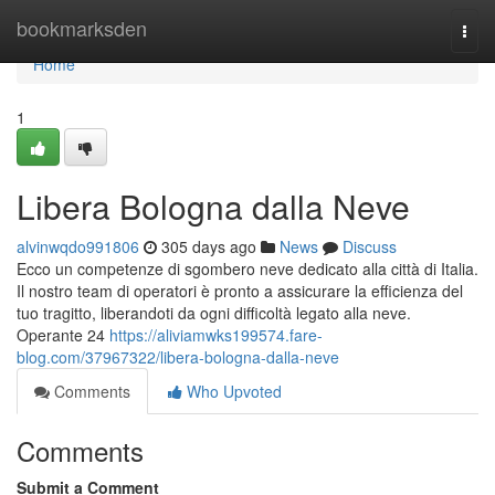
Home
bookmarksden
Togg
navi
Home
1
Libera Bologna dalla Neve
alvinwqdo991806
305 days ago
News
Discuss
Ecco un competenze di sgombero neve dedicato alla città di Italia.
Il nostro team di operatori è pronto a assicurare la efficienza del
tuo tragitto, liberandoti da ogni difficoltà legato alla neve.
Operante 24
https://aliviamwks199574.fare-
blog.com/37967322/libera-bologna-dalla-neve
Comments
Who Upvoted
Comments
Submit a Comment