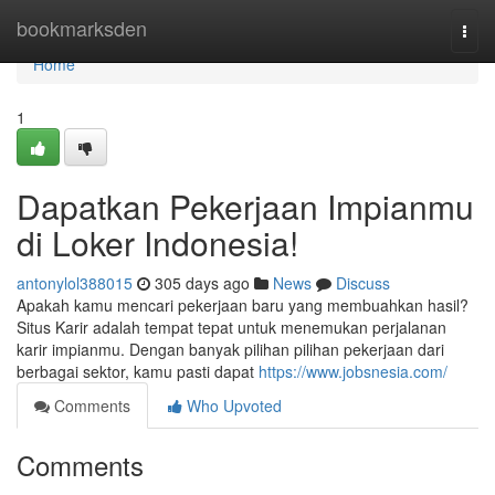
Home
bookmarksden
Togg
navi
Home
1
Dapatkan Pekerjaan Impianmu
di Loker Indonesia!
antonylol388015
305 days ago
News
Discuss
Apakah kamu mencari pekerjaan baru yang membuahkan hasil?
Situs Karir adalah tempat tepat untuk menemukan perjalanan
karir impianmu. Dengan banyak pilihan pilihan pekerjaan dari
berbagai sektor, kamu pasti dapat
https://www.jobsnesia.com/
Comments
Who Upvoted
Comments