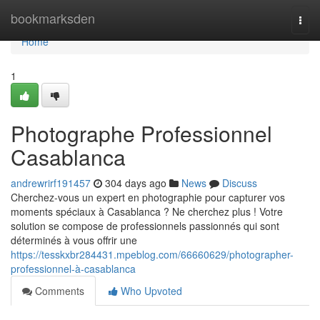
Home
bookmarksden
Togg
navi
Home
1
Photographe Professionnel
Casablanca
andrewrirf191457
304 days ago
News
Discuss
Cherchez-vous un expert en photographie pour capturer vos
moments spéciaux à Casablanca ? Ne cherchez plus ! Votre
solution se compose de professionnels passionnés qui sont
déterminés à vous offrir une
https://tesskxbr284431.mpeblog.com/66660629/photographer-
professionnel-à-casablanca
Comments
Who Upvoted