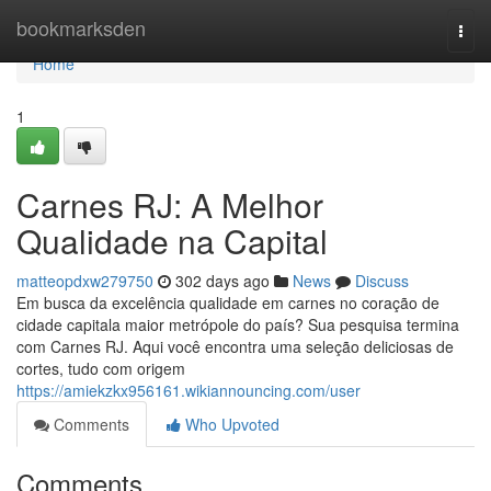
Home
bookmarksden
Togg
navi
Home
1
Carnes RJ: A Melhor
Qualidade na Capital
matteopdxw279750
302 days ago
News
Discuss
Em busca da excelência qualidade em carnes no coração de
cidade capitala maior metrópole do país? Sua pesquisa termina
com Carnes RJ. Aqui você encontra uma seleção deliciosas de
cortes, tudo com origem
https://amiekzkx956161.wikiannouncing.com/user
Comments
Who Upvoted
Comments