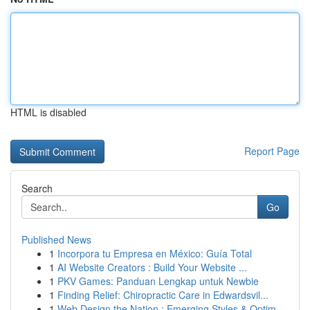
HTML is disabled
Report Page
Search
Go
Published News
1
Incorpora tu Empresa en México: Guía Total
1
AI Website Creators : Build Your Website ...
1
PKV Games: Panduan Lengkap untuk Newbie
1
Finding Relief: Chiropractic Care in Edwardsvil...
1
Web Design the Nation : Emerging Styles & Optim...