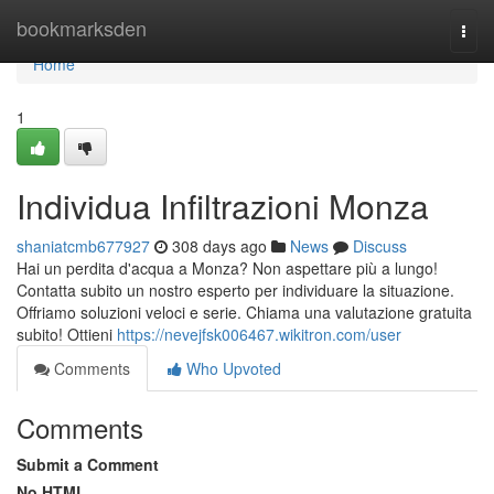
Home
bookmarksden
Togg
navi
Home
1
Individua Infiltrazioni Monza
shaniatcmb677927
308 days ago
News
Discuss
Hai un perdita d'acqua a Monza? Non aspettare più a lungo!
Contatta subito un nostro esperto per individuare la situazione.
Offriamo soluzioni veloci e serie. Chiama una valutazione gratuita
subito! Ottieni
https://nevejfsk006467.wikitron.com/user
Comments
Who Upvoted
Comments
Submit a Comment
No HTML