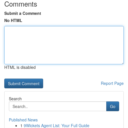
Comments
Submit a Comment
No HTML
HTML is disabled
Report Page
Search
Go
Published News
1
9Wickets Agent List: Your Full Guide