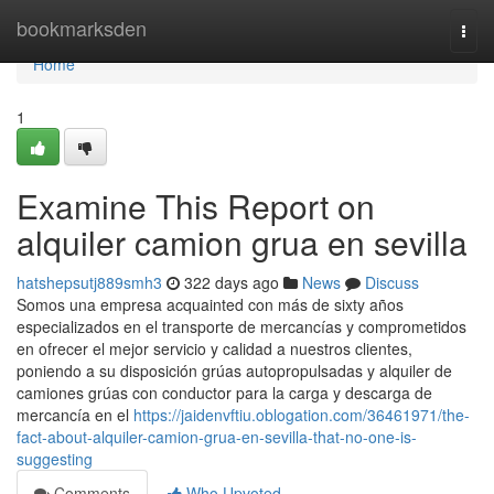
Home
bookmarksden
Togg
navi
Home
1
Examine This Report on
alquiler camion grua en sevilla
hatshepsutj889smh3
322 days ago
News
Discuss
Somos una empresa acquainted con más de sixty años
especializados en el transporte de mercancías y comprometidos
en ofrecer el mejor servicio y calidad a nuestros clientes,
poniendo a su disposición grúas autopropulsadas y alquiler de
camiones grúas con conductor para la carga y descarga de
mercancía en el
https://jaidenvftiu.oblogation.com/36461971/the-
fact-about-alquiler-camion-grua-en-sevilla-that-no-one-is-
suggesting
Comments
Who Upvoted