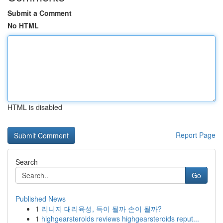
Submit a Comment
No HTML
HTML is disabled
Report Page
Search
Go
Published News
1
리니지 대리육성, 득이 될까 손이 될까?
1
highgearsteroids reviews highgearsteroids reput...