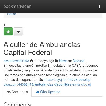
Home
bookmarksden
Togg
navi
Home
1
Alquiler de Ambulancias
Capital Federal
alvinnrow881293
323 days ago
News
Discuss
Si necesitas atención médica inmediata en la CABA, ofrecemos
un eficiente y seguro servicio de disponibilidad de ambulancias.
Contamos con ambulancias tecnológicas que cumplen con las
normas de seguridad más
https://lucyqnql714706.develop-
blog.com/44336478/ambulancias-disponibles-en-la-ciudad
Comments
Who Upvoted
Comments