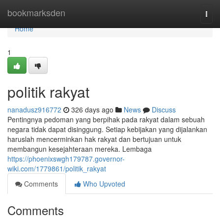
Home
bookmarksden
Togg
navi
Home
1
politik rakyat
nanadusz916772
326 days ago
News
Discuss
Pentingnya pedoman yang berpihak pada rakyat dalam sebuah
negara tidak dapat disinggung. Setiap kebijakan yang dijalankan
haruslah mencerminkan hak rakyat dan bertujuan untuk
membangun kesejahteraan mereka. Lembaga
https://phoenixswgh179787.governor-
wiki.com/1779861/politik_rakyat
Comments
Who Upvoted
Comments