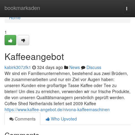
Home
bookmarksden
Togg
navi
Home
1
Kaffeeangebot
kabirk307zfk1
324 days ago
News
Discuss
Wir sind ein Familienunternehmen, bestehend aus zwei Brüdern,
die zusammenarbeiten und nur ein Ziel vor Augen haben:
unseren Kunden eine großartige Tasse Kaffee oder Tee zu
bieten! Um dies zu erreichen, verwenden wir nur frische Produkte,
die von unseren Qualitätsmanagern persönlich geprüft werden.
Coffee Shed Netherlands liefert seit 2009 Kaffee
https://www.kaffee-angebot.de/nivona-kaffeemaschinen
Comments
Who Upvoted
Comments