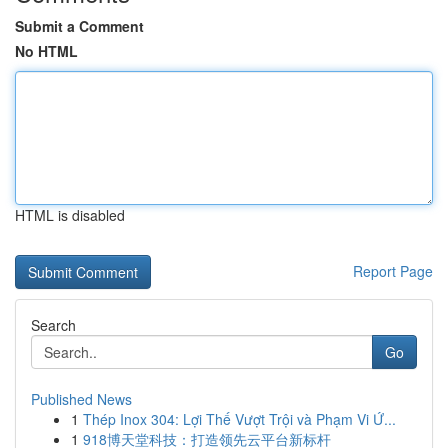
Submit a Comment
No HTML
HTML is disabled
Report Page
Search
Go
Published News
1
Thép Inox 304: Lợi Thế Vượt Trội và Phạm Vi Ứ...
1
918博天堂科技：打造领先云平台新标杆