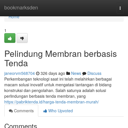
Home
bookmarksden
Togg
navi
Home
1
Pelindung Membran berbasis
Tenda
janeorvm568704
326 days ago
News
Discuss
Perkembangan teknologi saat ini telah melahirkan berbagai
macam solusi inovatif untuk mengatasi tantangan di bidang
konstruksi dan pengolahan. Salah satunya adalah solusi
perlindungan berbasis tenda membran, yang
https://pabriktenda.id/harga-tenda-membran-murah/
Comments
Who Upvoted
Comments