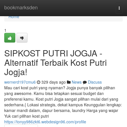
Home
bookmarksden
Togg
navi
Home
1
SIPKOST PUTRI JOGJA -
Alternatif Terbaik Kost Putri
Jogja!
wernerd197cmu6
329 days ago
News
Discuss
Mau cari kost putri yang nyaman? Jogja punya banyak pilihan
yang awesome. Kamu bisa tetapkan sesuai budget dan
preferensi kamu. Kost putri Jogja sangat pilihan mulai dari yang
sederhana.{ Lokasi strategis, dekat kampus Keunggulan lengkap:
kamar mandi dalam, dapur bersama, laundry Harga yang wajar
Yuk cari pilihan kost putri
https://tonyy986zkt6.webdesign96.com/profile