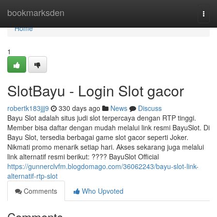
Home
bookmarksden
Togg
navi
Home
1
SlotBayu - Login Slot gacor
robertk183jjj9
330 days ago
News
Discuss
Bayu Slot adalah situs judi slot terpercaya dengan RTP tinggi.
Member bisa daftar dengan mudah melalui link resmi BayuSlot. Di
Bayu Slot, tersedia berbagai game slot gacor seperti Joker.
Nikmati promo menarik setiap hari. Akses sekarang juga melalui
link alternatif resmi berikut: ???? BayuSlot Official
https://gunnerclvfm.blogdomago.com/36062243/bayu-slot-link-
alternatif-rtp-slot
Comments
Who Upvoted
Comments