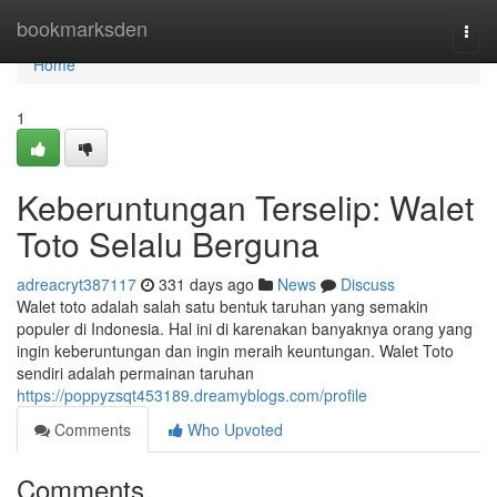
Home
bookmarksden
Togg
navi
Home
1
Keberuntungan Terselip: Walet
Toto Selalu Berguna
adreacryt387117
331 days ago
News
Discuss
Walet toto adalah salah satu bentuk taruhan yang semakin
populer di Indonesia. Hal ini di karenakan banyaknya orang yang
ingin keberuntungan dan ingin meraih keuntungan. Walet Toto
sendiri adalah permainan taruhan
https://poppyzsqt453189.dreamyblogs.com/profile
Comments
Who Upvoted
Comments