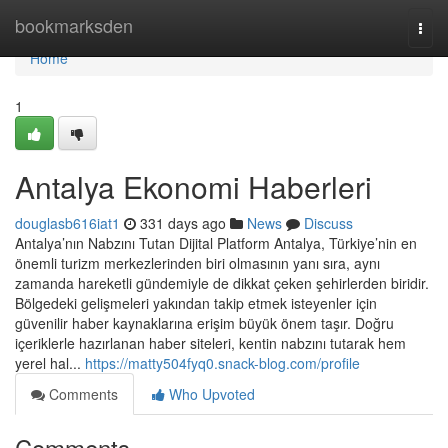
Home
bookmarksden
Togg
navi
Home
1
Antalya Ekonomi Haberleri
douglasb616iat1
331 days ago
News
Discuss
Antalya’nın Nabzını Tutan Dijital Platform Antalya, Türkiye’nin en
önemli turizm merkezlerinden biri olmasının yanı sıra, aynı
zamanda hareketli gündemiyle de dikkat çeken şehirlerden biridir.
Bölgedeki gelişmeleri yakından takip etmek isteyenler için
güvenilir haber kaynaklarına erişim büyük önem taşır. Doğru
içeriklerle hazırlanan haber siteleri, kentin nabzını tutarak hem
yerel hal...
https://matty504fyq0.snack-blog.com/profile
Comments
Who Upvoted
Comments