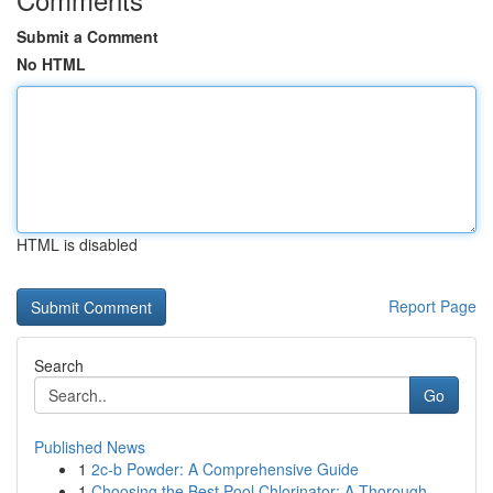
Submit a Comment
No HTML
HTML is disabled
Report Page
Search
Go
Published News
1
2c-b Powder: A Comprehensive Guide
1
Choosing the Best Pool Chlorinator: A Thorough ...