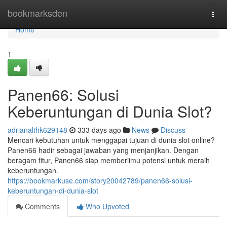
Home
bookmarksden
Togg
navi
Home
1
Panen66: Solusi
Keberuntungan di Dunia Slot?
adrianalthk629148
333 days ago
News
Discuss
Mencari kebutuhan untuk menggapai tujuan di dunia slot online?
Panen66 hadir sebagai jawaban yang menjanjikan. Dengan
beragam fitur, Panen66 siap memberiimu potensi untuk meraih
keberuntungan.
https://bookmarkuse.com/story20042789/panen66-solusi-
keberuntungan-di-dunia-slot
Comments
Who Upvoted