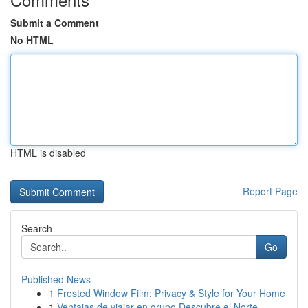
Submit a Comment
No HTML
HTML is disabled
Report Page
Search
Go
Published News
1
Frosted Window Film: Privacy & Style for Your Home
1
Ventajas de viajar en grupo Descubre el Norte ...