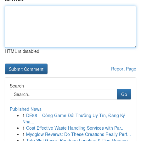
HTML is disabled
Report Page
Search
Go
Published News
1
DE88 – Cổng Game Đổi Thưởng Uy Tín, Đăng Ký
Nha...
1
Cost Effective Waste Handling Services with Par...
1
Myoglow Reviews: Do These Creations Really Perf...
1
Toto Slot Gacor: Panduan Lengkap & Tips Menang