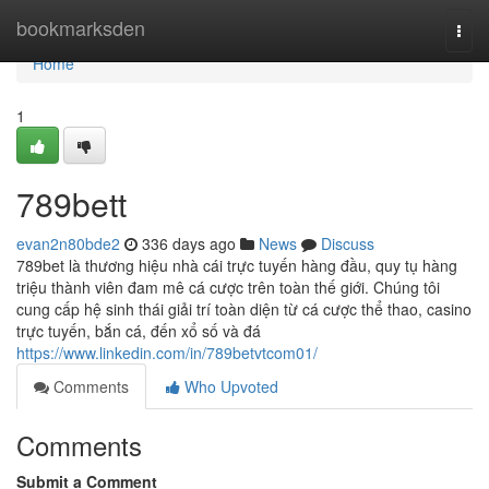
Home
bookmarksden
Togg
navi
Home
1
789bett
evan2n80bde2
336 days ago
News
Discuss
789bet là thương hiệu nhà cái trực tuyến hàng đầu, quy tụ hàng
triệu thành viên đam mê cá cược trên toàn thế giới. Chúng tôi
cung cấp hệ sinh thái giải trí toàn diện từ cá cược thể thao, casino
trực tuyến, bắn cá, đến xổ số và đá
https://www.linkedin.com/in/789betvtcom01/
Comments
Who Upvoted
Comments
Submit a Comment