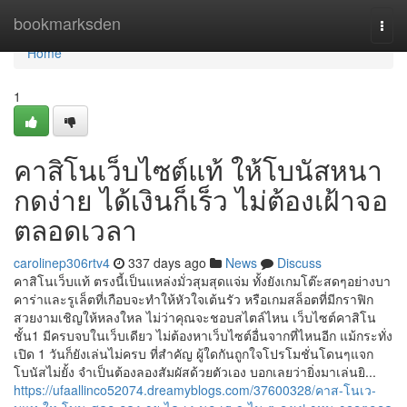
Home
bookmarksden
Togg
navi
Home
1
คาสิโนเว็บไซต์แท้ ให้โบนัสหนา
กดง่าย ได้เงินก็เร็ว ไม่ต้องเฝ้าจอ
ตลอดเวลา
carolinep306rtv4
337 days ago
News
Discuss
คาสิโนเว็บแท้ ตรงนี้เป็นแหล่งมั่วสุมสุดแจ่ม ทั้งยังเกมโต๊ะสดๆอย่างบา
คาร่าและรูเล็ตที่เกือบจะทำให้หัวใจเต้นรัว หรือเกมสล็อตที่มีกราฟิก
สวยงามเชิญให้หลงใหล ไม่ว่าคุณจะชอบสไตล์ไหน เว็บไซต์คาสิโน
ชั้น1 มีครบจบในเว็บเดียว ไม่ต้องหาเว็บไซต์อื่นจากที่ไหนอีก แม้กระทั่ง
เปิด 1 วันก็ยังเล่นไม่ครบ ที่สำคัญ ผู้ใดกันถูกใจโปรโมชั่นโดนๆแจก
โบนัสไม่ยั้ง จำเป็นต้องลองสัมผัสด้วยตัวเอง บอกเลยว่ายิ่งมาเล่นยิ...
https://ufaallinco52074.dreamyblogs.com/37600328/คาส-โนเว-