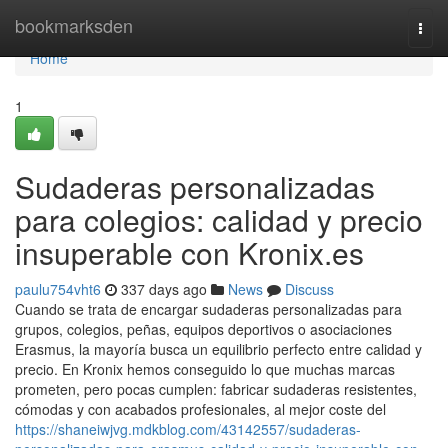
Home
bookmarksden
Togg
navi
Home
1
Sudaderas personalizadas
para colegios: calidad y precio
insuperable con Kronix.es
paulu754vht6
337 days ago
News
Discuss
Cuando se trata de encargar sudaderas personalizadas para
grupos, colegios, peñas, equipos deportivos o asociaciones
Erasmus, la mayoría busca un equilibrio perfecto entre calidad y
precio. En Kronix hemos conseguido lo que muchas marcas
prometen, pero pocas cumplen: fabricar sudaderas resistentes,
cómodas y con acabados profesionales, al mejor coste del
https://shaneiwjvg.mdkblog.com/43142557/sudaderas-