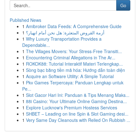
Go
Published News
1
Amibroker Data Feeds: A Comprehensive Guide
1
أزمة القروض المتعثرة: هل نحن أمام انهيار؟
1
Why Luxury Transportation Provides a
Dependable...
1
The Villages Movers: Your Stress-Free Transiti...
1
Encountering Criminal Allegations in The Ar...
1
ROKOK88: Tutorial Interaktif Materi Terlengkap...
1
Sòng bạc bằng tiền mã hóa: Hướng dẫn toàn diện
1
Acquire an Software Utility: A Simple Tutorial
1
Pkv Games Terpercaya: Panduan Lengkap untuk
Pe...
1
Slot Gacor Hari Ini: Panduan & Tips Menang Maks...
1
88i Casino: Your Ultimate Online Gaming Destina...
1
Explore Lucknow's Premium Hostess Services
1
SHBET – Leading on line Spin & Slot Gaming desi...
1
Very Same Day Cleanouts with Relied On Rubbish ...