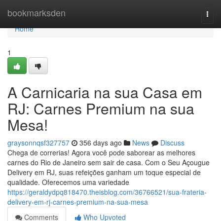
Home
bookmarksden
Togg
navi
Home
1
A Carnicaria na sua Casa em
RJ: Carnes Premium na sua
Mesa!
graysonnqsf327757
356 days ago
News
Discuss
Chega de correrias! Agora você pode saborear as melhores
carnes do Rio de Janeiro sem sair de casa. Com o Seu Açougue
Delivery em RJ, suas refeições ganham um toque especial de
qualidade. Oferecemos uma variedade
https://geraldydpq818470.theisblog.com/36766521/sua-frateria-
delivery-em-rj-carnes-premium-na-sua-mesa
Comments
Who Upvoted