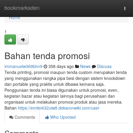
Home
bookmarksden
Togg
navi
Home
1
Bahan tenda promosi
immanuelw369bhn9
358 days ago
News
Discuss
Tenda printing, promosi maupun tenda custom merupakan tenda
yang menggunakan rangka pipa besi dengan sistem knockdown
dan portable yang praktis untuk dibawa kemana saja.
Penggunaan tenda ini biasa digunakan untuk promosi, even,
kegiatan bazar atau kegiatan lainnya bagi perusahaan dan
organisasi untuk melakukan promosi produk atau jasa mereka.
Bahan
https://emilei432uiw8.dekaronwiki.com/user
Comments
Who Upvoted
Comments