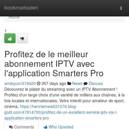
Home
bookmarksden
Togg
navi
Home
1
Profitez de le meilleur
abonnement IPTV avec
l'application Smarters Pro
amieyuxn319420
357 days ago
News
Discuss
Découvrez le plaisir du streaming avec un IPTV Abonnement !
Profitez d'un large choix d'une variété de milliers aux chaînes, à la
fois locales et internationales. Votre intérêt pour amateur de sport,
cinéma,
https://henriwmew031076.blog-
gold.com/47814700/profitez-de-un-excellent-service-iptv-via-l-
application-smarters-pro
Comments
Who Upvoted