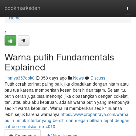
Home
bookmarksden
Togg
navi
Home
1
Warna putih Fundamentals
Explained
jimmys357qok6
358 days ago
News
Discuss
Putih cerah terlihat paling baik jika dipadukan dengan hitam atau
biru tua karena memberikan kesan bersih dan tajam. Selain itu,
putih cerah juga bisa menonjol jika dipasangkan dengan cokelat,
tan, atau abu-abu kebiruan. adalah warna putih yang mempunyai
sedikit warna kebiruan. Warna ini memberikan sedikit nuansa
lebih sejuk karena warnanya
https://www.propanraya.com/warna-
putih-untuk-interior-yang-bersih-dan-elegan-pilihan-tepat-dengan-
cat-eco-emulsion-ee-4010
Comments
Who Upvoted