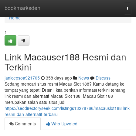
Home
bookmarksden
Togg
navi
Home
1
Link Macauser188 Resmi dan
Terkini
janicepsoa921705
358 days ago
News
Discuss
Sedang mencari situs resmi Macau Slot 188? Kamu datang ke
tempat yang tepat! Di sini, kita berikan informasi terkini tentang
link resmi dan alternatif Macau Slot 188. Macau Slot 188
merupakan salah satu situs judi
https://seodirectoryseek.com/listings13278766/macauslot188-link-
resmi-dan-alternatif-terbaru
Comments
Who Upvoted