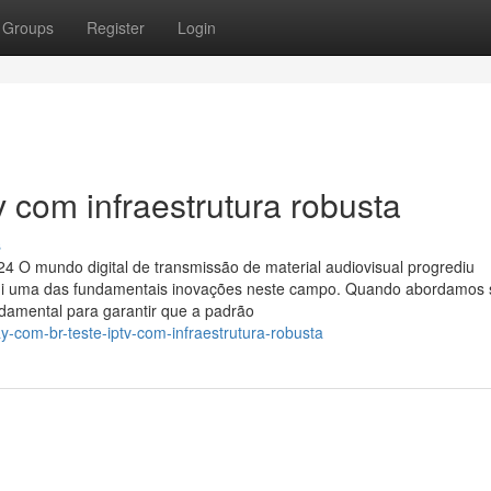
Groups
Register
Login
v com infraestrutura robusta
s
4 O mundo digital de transmissão de material audiovisual progrediu
itui uma das fundamentais inovações neste campo. Quando abordamos 
damental para garantir que a padrão
y-com-br-teste-iptv-com-infraestrutura-robusta