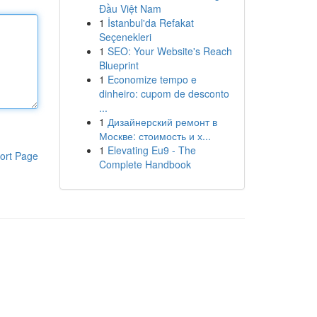
Đầu Việt Nam
1
İstanbul'da Refakat
Seçenekleri
1
SEO: Your Website's Reach
Blueprint
1
Economize tempo e
dinheiro: cupom de desconto
...
1
Дизайнерский ремонт в
Москве: стоимость и х...
1
Elevating Eu9 - The
ort Page
Complete Handbook