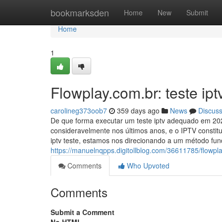
Home
bookmarksden
Home
New
Submit
Home
1
Flowplay.com.br: teste ipt
carolineg373oob7
359 days ago
News
Discus
De que forma executar um teste iptv adequado em 202
consideravelmente nos últimos anos, e o IPTV const
iptv teste, estamos nos direcionando a um método fun
https://manuelnqpps.digitollblog.com/36611785/flowpla
Comments
Who Upvoted
Comments
Submit a Comment