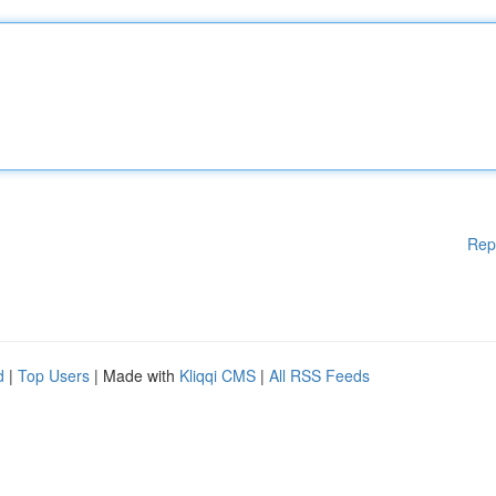
Rep
d
|
Top Users
| Made with
Kliqqi CMS
|
All RSS Feeds