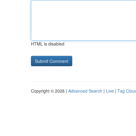
HTML is disabled
Copyright © 2026 |
Advanced Search
|
Live
|
Tag Clou