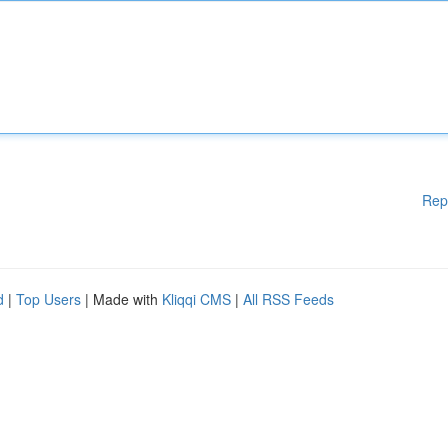
Rep
d
|
Top Users
| Made with
Kliqqi CMS
|
All RSS Feeds