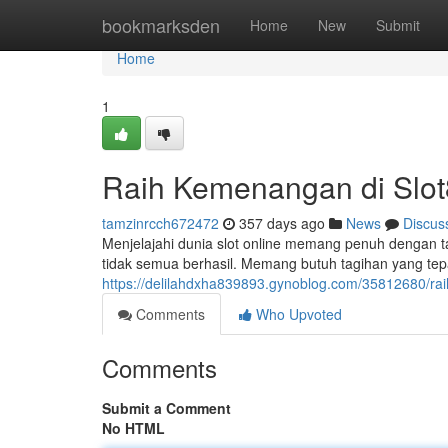
Home
bookmarksden
Home
New
Submit
Home
1
Raih Kemenangan di Slot8
tamzinrcch672472
357 days ago
News
Discus
Menjelajahi dunia slot online memang penuh dengan
tidak semua berhasil. Memang butuh tagihan yang tepa
https://delilahdxha839893.gynoblog.com/35812680/rai
Comments
Who Upvoted
Comments
Submit a Comment
No HTML