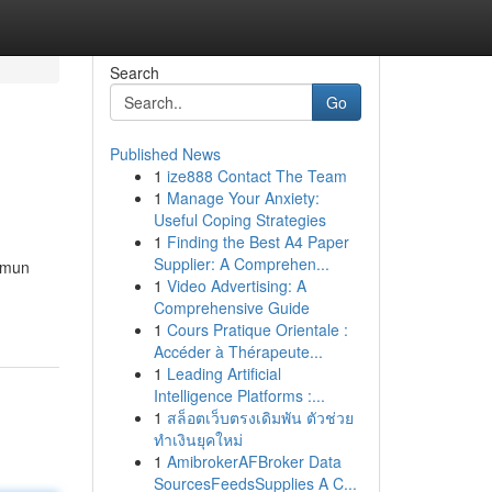
Search
Go
Published News
1
ize888 Contact The Team
1
Manage Your Anxiety:
Useful Coping Strategies
1
Finding the Best A4 Paper
Supplier: A Comprehen...
amun
1
Video Advertising: A
Comprehensive Guide
1
Cours Pratique Orientale :
Accéder à Thérapeute...
1
Leading Artificial
Intelligence Platforms :...
1
สล็อตเว็บตรงเดิมพัน ตัวช่วย
ทำเงินยุคใหม่
1
AmibrokerAFBroker Data
SourcesFeedsSupplies A C...