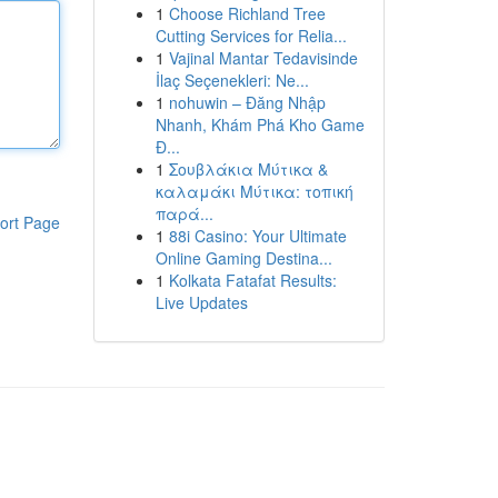
1
Choose Richland Tree
Cutting Services for Relia...
1
Vajinal Mantar Tedavisinde
İlaç Seçenekleri: Ne...
1
nohuwin – Đăng Nhập
Nhanh, Khám Phá Kho Game
Đ...
1
Σουβλάκια Μύτικα &
καλαμάκι Μύτικα: τοπική
παρά...
ort Page
1
88i Casino: Your Ultimate
Online Gaming Destina...
1
Kolkata Fatafat Results:
Live Updates