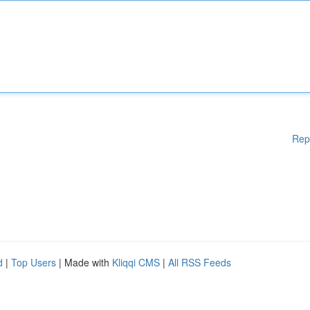
Rep
d
|
Top Users
| Made with
Kliqqi CMS
|
All RSS Feeds