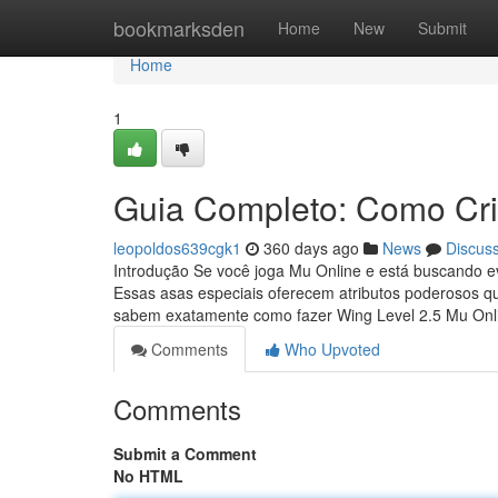
Home
bookmarksden
Home
New
Submit
Home
1
Guia Completo: Como Cri
leopoldos639cgk1
360 days ago
News
Discus
Introdução Se você joga Mu Online e está buscando ev
Essas asas especiais oferecem atributos poderosos q
sabem exatamente como fazer Wing Level 2.5 Mu On
Comments
Who Upvoted
Comments
Submit a Comment
No HTML