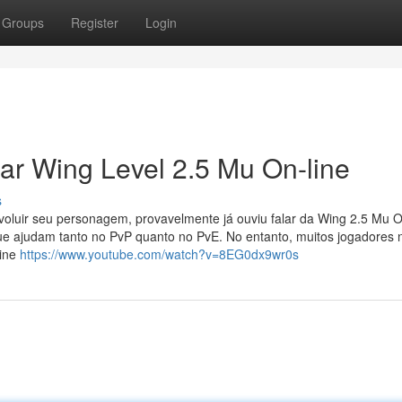
Groups
Register
Login
ar Wing Level 2.5 Mu On-line
s
oluir seu personagem, provavelmente já ouviu falar da Wing 2.5 Mu O
ue ajudam tanto no PvP quanto no PvE. No entanto, muitos jogadores 
line
https://www.youtube.com/watch?v=8EG0dx9wr0s