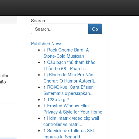
Search
Go
Published News
1
Rock Gnome Bard: A
Stone-Cold Musician
1
Cầu bạch thủ tham khảo -
Thần Lô 68 : Phân tí...
1
{Rindo de Mim Pra Não
nline.
Chorar: O Humor Autocrít...
não
1
ROKOK88: Cara Efisien
Sistematis dipersiapkan...
1
123b là gì?
1
Frosted Window Film:
Privacy & Style for Your Home
1
Hdmi matrix video clip wall
controller vs matri...
1
Servicio de Talleres SST:
Impulsa la Segurid...