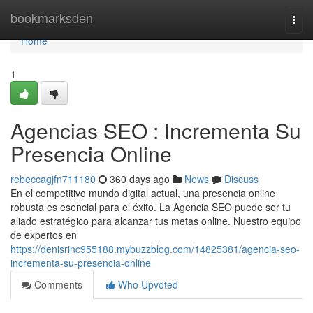
Home
bookmarksden
Togg
navi
Home
1
Agencias SEO : Incrementa Su
Presencia Online
rebeccagjfn711180
360 days ago
News
Discuss
En el competitivo mundo digital actual, una presencia online
robusta es esencial para el éxito. La Agencia SEO puede ser tu
aliado estratégico para alcanzar tus metas online. Nuestro equipo
de expertos en
https://denisrinc955188.mybuzzblog.com/14825381/agencia-seo-
incrementa-su-presencia-online
Comments
Who Upvoted