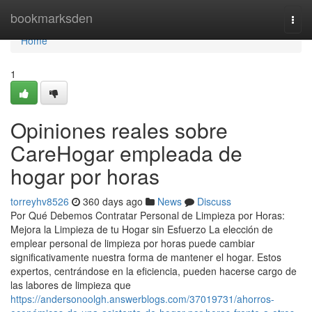
Home
bookmarksden
Togg
navi
Home
1
Opiniones reales sobre
CareHogar empleada de
hogar por horas
torreyhv8526
360 days ago
News
Discuss
Por Qué Debemos Contratar Personal de Limpieza por Horas:
Mejora la Limpieza de tu Hogar sin Esfuerzo La elección de
emplear personal de limpieza por horas puede cambiar
significativamente nuestra forma de mantener el hogar. Estos
expertos, centrándose en la eficiencia, pueden hacerse cargo de
las labores de limpieza que
https://andersonoolgh.answerblogs.com/37019731/ahorros-