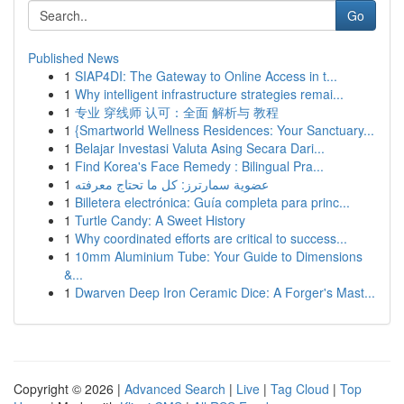
Go
Published News
1
SIAP4DI: The Gateway to Online Access in t...
1
Why intelligent infrastructure strategies remai...
1
专业 穿线师 认可：全面 解析与 教程
1
{Smartworld Wellness Residences: Your Sanctuary...
1
Belajar Investasi Valuta Asing Secara Dari...
1
Find Korea's Face Remedy : Bilingual Pra...
1
عضوية سمارترز: كل ما تحتاج معرفته
1
Billetera electrónica: Guía completa para princ...
1
Turtle Candy: A Sweet History
1
Why coordinated efforts are critical to success...
1
10mm Aluminium Tube: Your Guide to Dimensions
&...
1
Dwarven Deep Iron Ceramic Dice: A Forger's Mast...
Copyright © 2026 |
Advanced Search
|
Live
|
Tag Cloud
|
Top