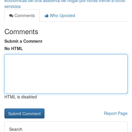
económicas-de-una-asistenta-de-hogar-por-horas-frente-a-otros-
servicios
Comments
Who Upvoted
Comments
Submit a Comment
No HTML
HTML is disabled
Report Page
Search