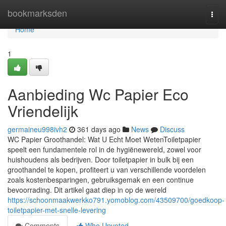
Home
bookmarksden
Togg
navi
Home
1
Aanbieding Wc Papier Eco
Vriendelijk
germaineu998ivh2
361 days ago
News
Discuss
WC Papier Groothandel: Wat U Echt Moet WetenToiletpapier
speelt een fundamentele rol in de hygiënewereld, zowel voor
huishoudens als bedrijven. Door toiletpapier in bulk bij een
groothandel te kopen, profiteert u van verschillende voordelen
zoals kostenbesparingen, gebruiksgemak en een continue
bevoorrading. Dit artikel gaat diep in op de wereld
https://schoonmaakwerkko791.yomoblog.com/43509700/goedkoop-
toiletpapier-met-snelle-levering
Comments
Who Upvoted