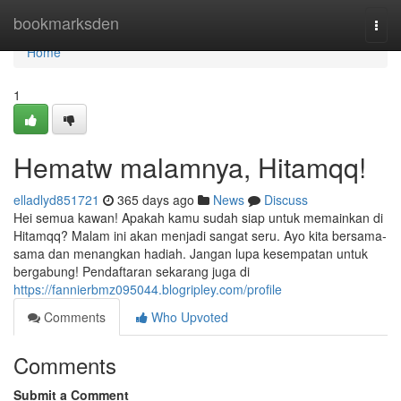
Home
bookmarksden
Togg
navi
Home
1
Hematw malamnya, Hitamqq!
elladlyd851721
365 days ago
News
Discuss
Hei semua kawan! Apakah kamu sudah siap untuk memainkan di
Hitamqq? Malam ini akan menjadi sangat seru. Ayo kita bersama-
sama dan menangkan hadiah. Jangan lupa kesempatan untuk
bergabung! Pendaftaran sekarang juga di
https://fannierbmz095044.blogripley.com/profile
Comments
Who Upvoted
Comments
Submit a Comment