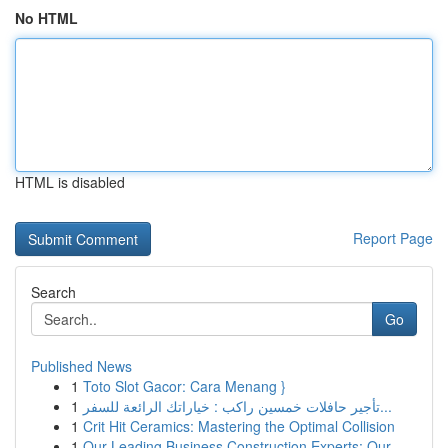
No HTML
HTML is disabled
Report Page
Search
Go
Published News
1
Toto Slot Gacor: Cara Menang }
1
تأجير حافلات خمسين راكب : خياراتك الرائعة للسفر...
1
Crit Hit Ceramics: Mastering the Optimal Collision
1
Our Leading Business Construction Experts: Our ...