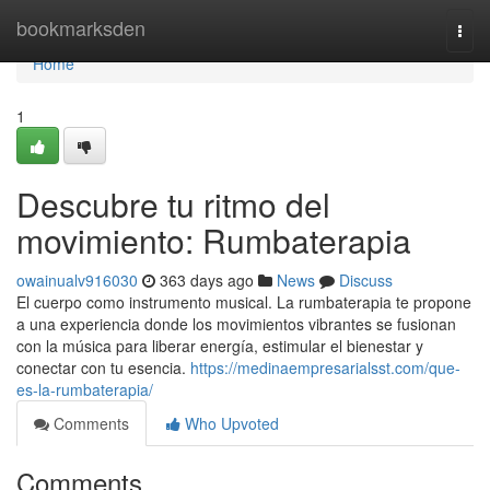
Home
bookmarksden
Togg
navi
Home
1
Descubre tu ritmo del
movimiento: Rumbaterapia
owainualv916030
363 days ago
News
Discuss
El cuerpo como instrumento musical. La rumbaterapia te propone
a una experiencia donde los movimientos vibrantes se fusionan
con la música para liberar energía, estimular el bienestar y
conectar con tu esencia.
https://medinaempresarialsst.com/que-
es-la-rumbaterapia/
Comments
Who Upvoted
Comments