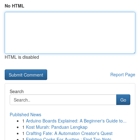
No HTML
HTML is disabled
Report Page
Search
Go
Published News
1
Arduino Boards Explained: A Beginner's Guide to...
1
Kost Murah: Panduan Lengkap
1
Crafting Fate: A Automaton Creator's Quest
1
Fighting Cocks For Auction : Find Top-Notc...