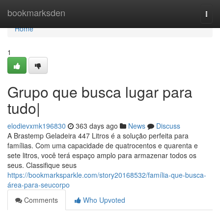
Home
bookmarksden
Togg
navi
Home
1
Grupo que busca lugar para
tudo|
elodievxmk196830
363 days ago
News
Discuss
A Brastemp Geladeira 447 Litros é a solução perfeita para
famílias. Com uma capacidade de quatrocentos e quarenta e
sete litros, você terá espaço amplo para armazenar todos os
seus. Classifique seus
https://bookmarksparkle.com/story20168532/família-que-busca-
área-para-seucorpo
Comments
Who Upvoted