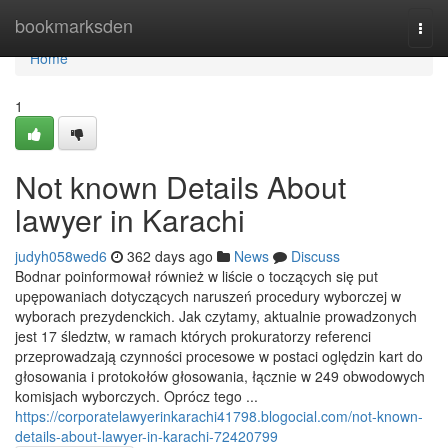
Home
bookmarksden
Togg
navi
Home
1
Not known Details About
lawyer in Karachi
judyh058wed6
362 days ago
News
Discuss
Bodnar poinformował również w liście o toczących się put
upępowaniach dotyczących naruszeń procedury wyborczej w
wyborach prezydenckich. Jak czytamy, aktualnie prowadzonych
jest 17 śledztw, w ramach których prokuratorzy referenci
przeprowadzają czynności procesowe w postaci oględzin kart do
głosowania i protokołów głosowania, łącznie w 249 obwodowych
komisjach wyborczych. Oprócz tego ...
https://corporatelawyerinkarachi41798.blogocial.com/not-known-
details-about-lawyer-in-karachi-72420799