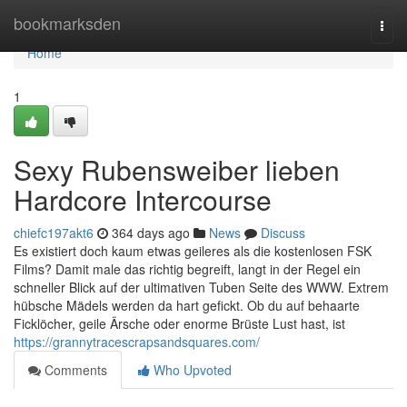
Home
bookmarksden
Togg
navi
Home
1
Sexy Rubensweiber lieben
Hardcore Intercourse
chiefc197akt6
364 days ago
News
Discuss
Es existiert doch kaum etwas geileres als die kostenlosen FSK
Films? Damit male das richtig begreift, langt in der Regel ein
schneller Blick auf der ultimativen Tuben Seite des WWW. Extrem
hübsche Mädels werden da hart gefickt. Ob du auf behaarte
Ficklöcher, geile Ärsche oder enorme Brüste Lust hast, ist
https://grannytracescrapsandsquares.com/
Comments
Who Upvoted