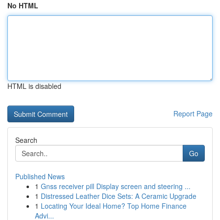
No HTML
HTML is disabled
Report Page
Search
Go
Published News
1
Gnss receiver pill Display screen and steering ...
1
Distressed Leather Dice Sets: A Ceramic Upgrade
1
Locating Your Ideal Home? Top Home Finance
Advi...