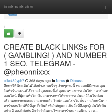
Home
bookmarksden
Togg
navi
Home
1
CREATE BLACK LINKSs FOR
( GAMBLING! ) AND NUMBER
1 SEO. TELEGRAM -
@pheonnixxx
billw482yph7
368 days ago
News
Discuss
ศึกษาวิธีนับแต้มไพ่ได้อย่างรวดเร็วๆ ง่ายๆตามนี้ ทดสอบ​ฝีมือ​ของ​คุณ​
ใน​ทัวร์นา​เมน​ต์โป๊กเกอร์​สุด​อะเมซิ่ง! จุดเด่นของการเล่นไพ่บาคาร่าสด
ออนไลน์ ที่ผู้เล่นทั่วโลกไม่สามารถหาได้จากการเล่นคาสิโนในบ่อน
จริง นอกจากจะสะดวกสบายแล้ว โบนัสและโปรโมชั่นจากเว็บพนันบา
คาร่าออนไลน์ที่ดีที่สุด ก็เป็นสิ่งที่สำคัญและเป็นสิ่งที่ดึงดูดผู้เล่นได้เป็น
อย่างดี ลองไปดูกันดีกว่าว่าในเกมไพ่บาคาร่าสดยอดนิยม จะม...