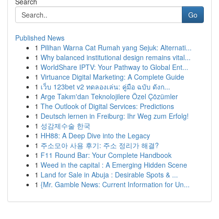
Search
Go
Published News
1
Pilihan Warna Cat Rumah yang Sejuk: Alternati...
1
Why balanced institutional design remains vital...
1
WorldShare IPTV: Your Pathway to Global Ent...
1
Virtuance Digital Marketing: A Complete Guide
1
เว็บ 123bet v2 ทดลองเล่น: คู่มือ ฉบับ ดังก...
1
Arge Takım'dan Teknolojilere Özel Çözümler
1
The Outlook of Digital Services: Predictions
1
Deutsch lernen in Freiburg: Ihr Weg zum Erfolg!
1
성감제수술 한국
1
HH88: A Deep Dive into the Legacy
1
주소모아 사용 후기: 주소 정리가 해결?
1
F11 Round Bar: Your Complete Handbook
1
Weed in the capital : A Emerging Hidden Scene
1
Land for Sale in Abuja : Desirable Spots & ...
1
{Mr. Gamble News: Current Information for Un...