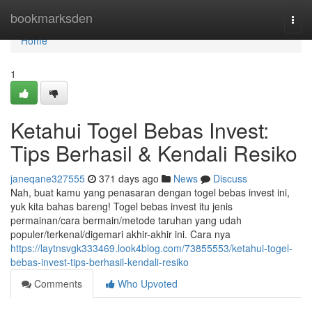
Home
bookmarksden
Togg
navi
Home
1
Ketahui Togel Bebas Invest:
Tips Berhasil & Kendali Resiko
janeqane327555
371 days ago
News
Discuss
Nah, buat kamu yang penasaran dengan togel bebas invest ini,
yuk kita bahas bareng! Togel bebas invest itu jenis
permainan/cara bermain/metode taruhan yang udah
populer/terkenal/digemari akhir-akhir ini. Cara nya
https://laytnsvgk333469.look4blog.com/73855553/ketahui-togel-
bebas-invest-tips-berhasil-kendali-resiko
Comments
Who Upvoted