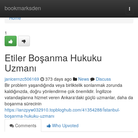
Home
bookmarksden
Togg
navi
Home
1
Etiler Boşanma Hukuku
Uzmanı
janicernzc506169
373 days ago
News
Discuss
Bir problem yaşandığında veya birliktelik sonlanmak zorunda
kaldığınızda, doğru yönlendirme çok önemlidir. İngilizce
vatandaşlarına hizmet veren Ankara'daki güçlü uzmanlar, daha da
boşanma sürecinin
https://ianzpyw032910.topbloghub.com/41354288/İstanbul-
boşanma-hukuku-uzmanı
Comments
Who Upvoted